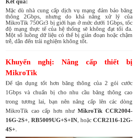
Kết quả:
Mặc dù nhà cung cấp dịch vụ mạng đảm bảo băng
thông 2Gbps, nhưng do khả năng xử lý của
MikroTik 750Gr3 bị giới hạn ở mức dưới 1Gbps, tốc
độ mạng thực tế của hệ thống sẽ không đạt tối đa.
Một số luồng dữ liệu có thể bị gián đoạn hoặc chậm
trễ, dẫn đến trải nghiệm không tốt.
Khuyến nghị: Nâng cấp thiết bị
MikroTik
Để tận dụng tốt hơn băng thông của 2 gói cước
1Gbps và chuẩn bị cho nhu cầu băng thông cao
trong tương lai, bạn nên nâng cấp lên các dòng
MikroTik cao cấp hơn như
MikroTik CCR2004-
16G-2S+
,
RB5009UG+S+IN
, hoặc
CCR2116-12G-
4S+
.