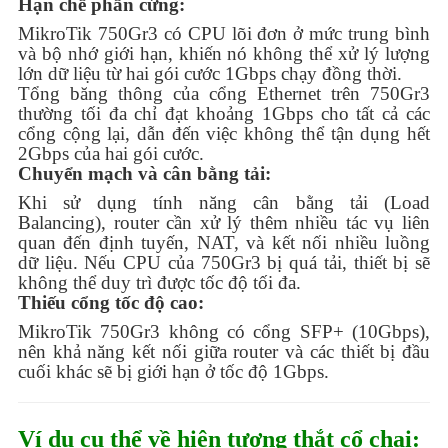
Hạn chế phần cứng:
MikroTik 750Gr3 có CPU lõi đơn ở mức trung bình
và bộ nhớ giới hạn, khiến nó không thể xử lý lượng
lớn dữ liệu từ hai gói cước 1Gbps chạy đồng thời.
Tổng băng thông của cổng Ethernet trên 750Gr3
thường tối đa chỉ đạt khoảng 1Gbps cho tất cả các
cổng cộng lại, dẫn đến việc không thể tận dụng hết
2Gbps của hai gói cước.
Chuyển mạch và cân bằng tải:
Khi sử dụng tính năng cân bằng tải (Load
Balancing), router cần xử lý thêm nhiều tác vụ liên
quan đến định tuyến, NAT, và kết nối nhiều luồng
dữ liệu. Nếu CPU của 750Gr3 bị quá tải, thiết bị sẽ
không thể duy trì được tốc độ tối đa.
Thiếu cổng tốc độ cao:
MikroTik 750Gr3 không có cổng SFP+ (10Gbps),
nên khả năng kết nối giữa router và các thiết bị đầu
cuối khác sẽ bị giới hạn ở tốc độ 1Gbps.
Ví dụ cụ thể về hiện tượng thắt cổ chai: