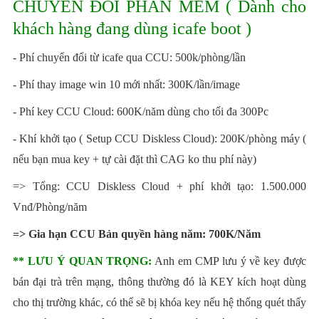
CHUYỂN ĐỔI PHẦN MỀM ( Dành cho
khách hàng đang dùng icafe boot )
- Phí chuyển đổi từ icafe qua CCU: 500k/phòng/lần
- Phí thay image win 10 mới nhất: 300K/lần/image
- Phí key CCU Cloud: 600K/năm dùng cho tối đa 300Pc
- Khí khởi tạo ( Setup
CCU Diskless Cloud)
: 200K/phòng máy (
nếu bạn mua key + tự cài đặt thì CAG ko thu phí này)
=> Tổng:
CCU Diskless Cloud + phí khởi tạo:
1.500.000
Vnđ/Phòng/năm
=> Gia hạn CCU Bản quyền hàng năm: 700K/Năm
** LƯU Ý QUAN TRỌNG:
Anh em CMP lưu ý về key được
bán đại trà trên mạng, thông thường đó là KEY kích hoạt dùng
cho thị trường khác, có thể sẽ bị khóa key nếu hệ thống quét thấy