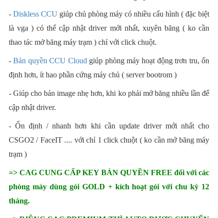
-
Diskless CCU
giúp chủ phòng máy có nhiều cấu hình ( đặc biệt
là vga ) có thể cập nhật driver mới nhất, xuyên băng ( ko cần
thao tác mở băng máy trạm ) chỉ với click chuột.
-
Bản quyền CCU Cloud
giúp phòng máy hoạt động trơn tru, ổn
định hơn, ít hao phần cứng máy chủ ( server bootrom )
- Giúp cho bản image nhẹ hơn, khi ko phải mở băng nhiều lần để
cập nhật driver.
- Ổn định / nhanh hơn khi cần update driver mới nhất cho
CSGO2 / FaceIT .... với chỉ 1 click chuột ( ko cần mở băng máy
trạm )
=> CAG CUNG CẤP KEY BẢN QUYỀN FREE đối với các
phòng máy dùng gói GOLD + kích hoạt gói với chu kỳ 12
tháng.