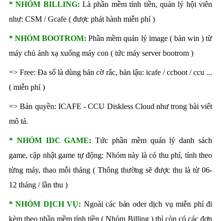
* NHÓM BILLING:
Là phần mềm tính tiền, quản lý hội viên
như: CSM / Gcafe ( được phát hành miễn phí )
* NHÓM BOOTROM:
Phần mềm quản lý image ( bản win ) từ
máy chủ ánh xạ xuống máy con ( tức máy server bootrom )
=> Free: Đa số là dùng bản cờ rắc, bản lậu: icafe / ccboot / ccu ...
( miễn phí )
=> Bản quyền:
ICAFE -
CCU Diskless Cloud như trong bài viết
mô tả.
* NHÓM IDC GAME:
Tức phần mềm quản lý danh sách
game, cập nhật game tự động: Nhóm này là có thu phí, tính theo
từng máy, thao mỗi tháng ( Thông thường sẽ được thu là từ 06-
12 tháng / lần thu )
* NHÓM DỊCH VỤ:
Ngoài các bản oder dịch vụ miễn phí đi
kèm theo phần mềm tính tiền ( Nhóm Billing ) thì còn có các đơn