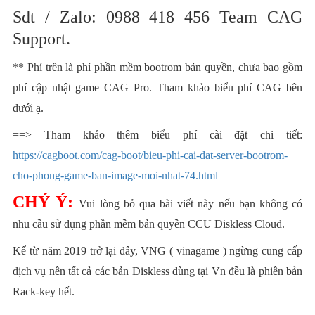
Sđt / Zalo: 0988 418 456 Team CAG
Support.
** Phí trên là phí phần mềm bootrom bản quyền, chưa bao gồm
phí cập nhật game CAG Pro. Tham khảo biểu phí CAG bên
dưới ạ.
==> Tham khảo thêm biểu phí cài đặt chi tiết:
https://cagboot.com/cag-boot/bieu-phi-cai-dat-server-bootrom-
cho-phong-game-ban-image-moi-nhat-74.html
CHÝ Ý:
Vui lòng bỏ qua bài viết này nếu bạn không có
nhu cầu sử dụng phần mềm bản quyền
CCU Diskless Cloud.
Kể từ năm 2019 trở lại đây, VNG ( vinagame ) ngừng cung cấp
dịch vụ nên tất cả các bản Diskless dùng tại Vn đều là phiên bản
Rack-key hết.