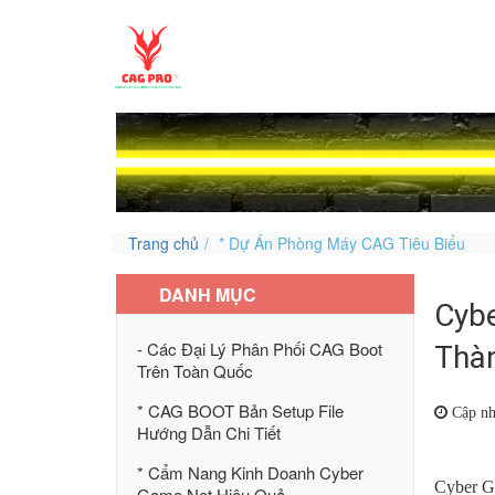
Trang chủ
* Dự Án Phòng Máy CAG Tiêu Biểu
DANH MỤC
Cybe
- Các Đại Lý Phân Phối CAG Boot
Thà
Trên Toàn Quốc
* CAG BOOT Bản Setup File
Cập nh
Hướng Dẫn Chi Tiết
* Cẩm Nang Kinh Doanh Cyber
Cyber G
Game Net Hiệu Quả