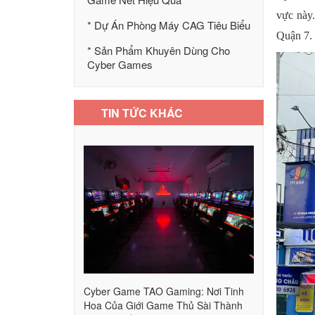
vực này
* Dự Án Phòng Máy CAG Tiêu Biểu
Quận 7. 
* Sản Phẩm Khuyên Dùng Cho
Cyber Games
TIN TỨC KHÁC
Cyber Game TAO Gaming: Nơi Tinh
Hoa Của Giới Game Thủ Sài Thành