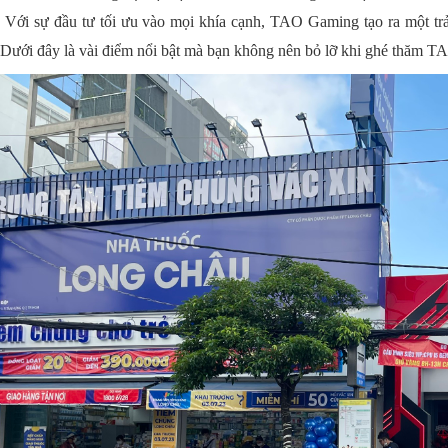
. Với sự đầu tư tối ưu vào mọi khía cạnh, TAO Gaming tạo ra một t
Dưới đây là vài điểm nổi bật mà bạn không nên bỏ lỡ khi ghé thăm 