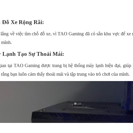
u Đỗ Xe Rộng Rãi:
lắng về việc tìm chỗ đỗ xe, vì TAO Gaming đã có sẵn khu vực để xe rộ
a mình.
y Lạnh Tạo Sự Thoải Mái:
an tại TAO Gaming được trang bị hệ thống máy lạnh hiện đại, giúp b
rằng bạn luôn cảm thấy thoải mái và tập trung vào trò chơi của mình.