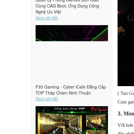
Cùng CAG Boot, Ứng Dụng Công
Nghệ Ưu Việt
Xem chi tiết
F93 Gaming - Cyber iCafe Đẳng Cấp
TOP Tháp Chàm Ninh Thuận
( Tao Ga
Xem chi tiết
Case gam
3. Me
Với hơn 
đến nhữn