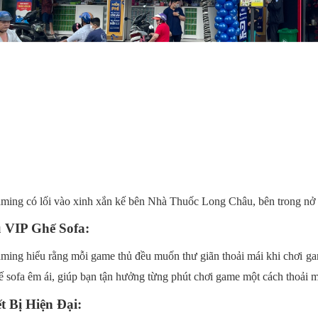
ming có lối vào xinh xắn kế bên Nhà Thuốc Long Châu, bên trong nở 
 VIP Ghế Sofa:
ng hiểu rằng mỗi game thủ đều muốn thư giãn thoải mái khi chơi gam
ế sofa êm ái, giúp bạn tận hưởng từng phút chơi game một cách thoải má
ết Bị Hiện Đại: