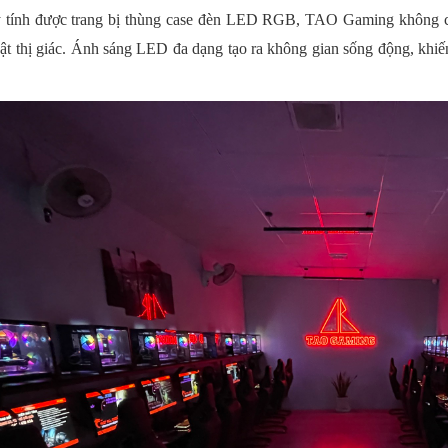
 tính được trang bị thùng case đèn LED RGB, TAO Gaming không ch
ật thị giác. Ánh sáng LED đa dạng tạo ra không gian sống động, khiế