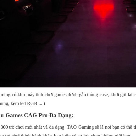
ming có khu máy tính chơi games được gắn thùng case, khơi gợi lại 
ing, kèm led RGB ... )
nu Games CAG Pro Đa Dạng:
300 trò chơi mới nhất và đa dạng, TAO Gaming sẽ là nơi bạn có thể 
g trò chơi thịnh hành khác, bạn luôn có sự lựa chọn không giới hạn.