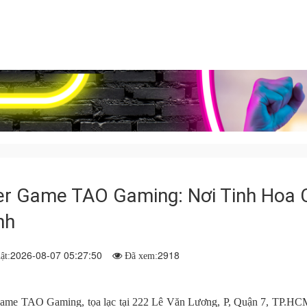
r Game TAO Gaming: Nơi Tinh Hoa 
nh
2026-08-07 05:27:50
2918
ật:
Đã xem:
ame TAO Gaming, tọa lạc tại 222 Lê Văn Lương, P, Quận 7, TP.HCM,