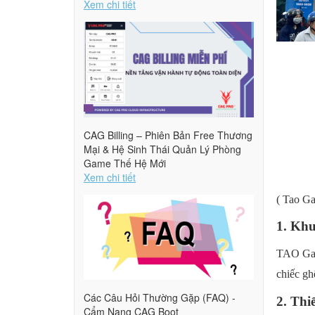
Xem chi tiết
CAG Billing – Phiên Bản Free Thương
Mại & Hệ Sinh Thái Quản Lý Phòng
Game Thế Hệ Mới
Xem chi tiết
( Tao Ga
1. Khu
TAO Gami
chiếc gh
Các Câu Hỏi Thường Gặp (FAQ) -
2. Thi
Cẩm Nang CAG Boot