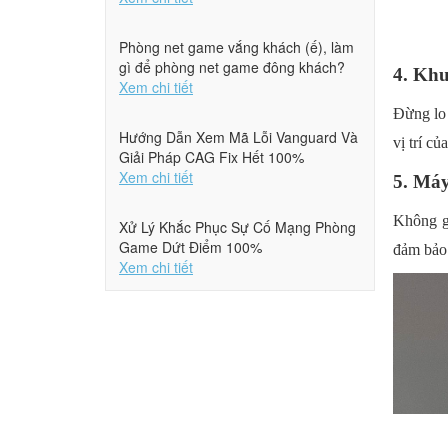
Phòng net game vắng khách (ế), làm
gì để phòng net game đông khách?
4. Kh
Xem chi tiết
Đừng lo 
Hướng Dẫn Xem Mã Lỗi Vanguard Và
vị trí củ
Giải Pháp CAG Fix Hết 100%
Xem chi tiết
5. Má
Không gi
Xử Lý Khắc Phục Sự Cố Mạng Phòng
Game Dứt Điểm 100%
đảm bảo 
Xem chi tiết